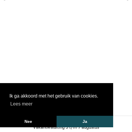
Ik ga akkoord met het gebruik van cookies.
Lees meer
Vollmer+partners: Tel. 033 2851685
Nee
Ja
Vakantiesluiting 3 t/m 7 augustus