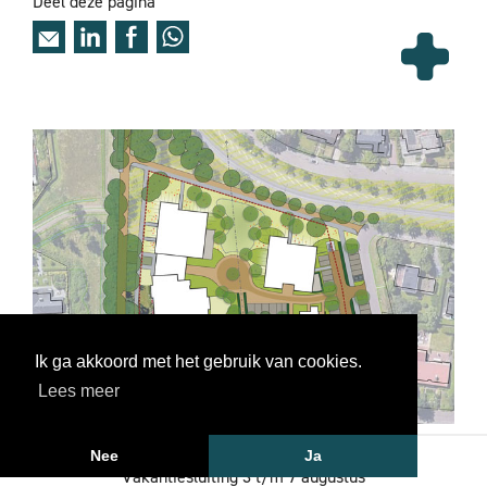
Deel deze pagina
Ik ga akkoord met het gebruik van cookies.
Lees meer
Vollmer+partners: Tel. 033 2851685
Nee
Ja
Vakantiesluiting 3 t/m 7 augustus