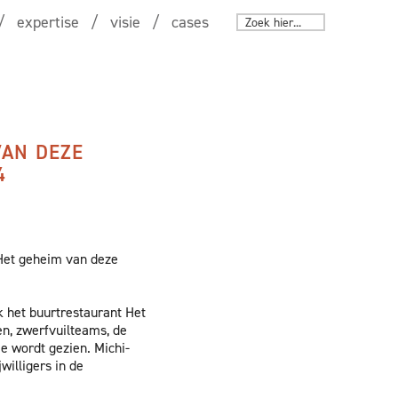
expertise
visie
cases
VAN DEZE
4
 Het geheim van deze
k het buurtrestaurant Het
en, zwerfvuilteams, de
e wordt gezien. Michi-
illigers in de